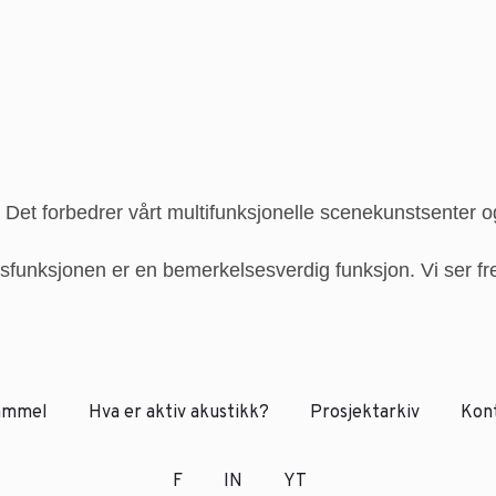
 Det forbedrer vårt multifunksjonelle scenekunstsenter og 
sfunksjonen er en bemerkelsesverdig funksjon. Vi ser fr
ammel
Hva er aktiv akustikk?
Prosjektarkiv
Kon
F
IN
YT