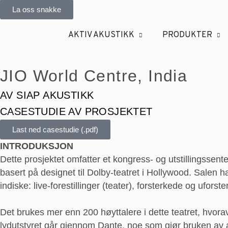
La oss snakke
AKTIV AKUSTIKK
PRODUKTER
JIO World Centre, India
AV SIAP AKUSTIKK
CASESTUDIE AV PROSJEKTET
Last ned casestudie (.pdf)
INTRODUKSJON
Dette prosjektet omfatter et kongress- og utstillingssenter
basert på designet til Dolby-teatret i Hollywood. Salen ha
indiske: live-forestillinger (teater), forsterkede og ufor
Det brukes mer enn 200 høyttalere i dette teatret, hvora
lydutstyret går gjennom Dante, noe som gjør bruken av al