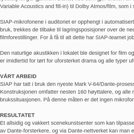
Variable Acoustics and fill-in) til Dolby Atmos/film, som 
SIAP-mikrofonene i auditoriet er opphengt i automatiserte
bruk, trekkes de tilbake til lagringsposisjoner over de n
filmforestillinger. For å få til alt dette har SIAP-te
Den naturlige akustikken i lokalet ble designet for film 
er imidlertid for tørt for uforsterket drama og alle typer 
VÅRT ARBEID
SIAP har tatt i bruk den nyeste Mark V-64/Dante-prose
Konstruksjonen omfatter nesten 160 høyttalere, og alle mi
brukssituasjonen. På denne måten er det ingen mikrofoner i
RESULTATET
Et allsidig og vakkert scenekunstsenter som kan tilpasses a
av Dante-forsterkere, og via Dante-nettverket kan man en