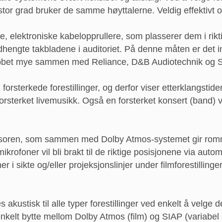
i stor grad bruker de samme høyttalerne. Veldig effektivt 
, elektroniske kabelopprullere, som plasserer dem i rikti
edhengte takbladene i auditoriet. På denne måten er det in
amet jobbet mye sammen med Reliance, D&B Audiotechnik o
og forsterkede forestillinger, og derfor viser etterklangs
uforsterket livemusikk. Også en forsterket konsert (band) v
ssoren, som sammen med Dolby Atmos-systemet gir romme
krofoner vil bli brakt til de riktige posisjonene via auto
 sikte og/eller projeksjonslinjer under filmforestillinger
kustisk til alle typer forestillinger ved enkelt å velge de
kelt bytte mellom Dolby Atmos (film) og SIAP (variabel a