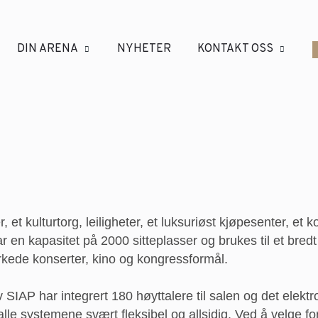
DIN ARENA
NYHETER
KONTAKT OSS
, et kulturtorg, leiligheter, et luksuriøst kjøpesenter, et
r en kapasitet på 2000 sitteplasser og brukes til et bredt
sterkede konserter, kino og kongressformål.
v SIAP har integrert 180 høyttalere til salen og det elek
le systemene svært fleksibel og allsidig. Ved å velge for