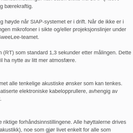
og bærekraftig.
g høyde når SIAP-systemet er i drift. Når de ikke er i
gen mikrofoner i sikte og/eller projeksjonslinjer under
g SweeLee-teamet.
tiden (RT) som standard 1,3 sekunder etter målingen. Dette
il ha nytte av litt mer atmosfære.
t alle tenkelige akustiske ønsker som kan tenkes.
matiserte elektroniske kabelopprullere, avhengig av
.
 riktige forhåndsinnstillingene. Alle høyttalerne drives
kustikk), noe som gjør livet enkelt for alle som